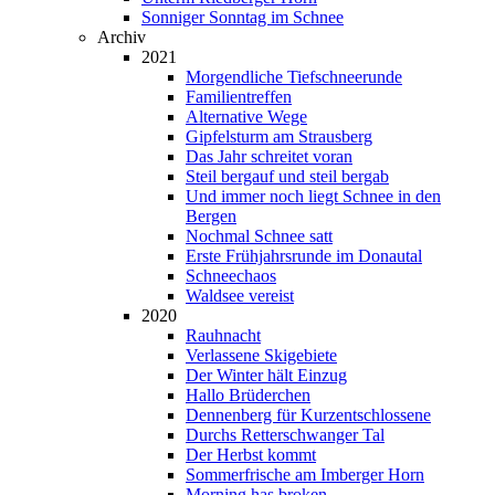
Sonniger Sonntag im Schnee
Archiv
2021
Morgendliche Tiefschneerunde
Familientreffen
Alternative Wege
Gipfelsturm am Strausberg
Das Jahr schreitet voran
Steil bergauf und steil bergab
Und immer noch liegt Schnee in den
Bergen
Nochmal Schnee satt
Erste Frühjahrsrunde im Donautal
Schneechaos
Waldsee vereist
2020
Rauhnacht
Verlassene Skigebiete
Der Winter hält Einzug
Hallo Brüderchen
Dennenberg für Kurzentschlossene
Durchs Retterschwanger Tal
Der Herbst kommt
Sommerfrische am Imberger Horn
Morning has broken ...